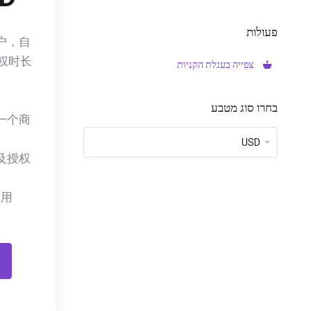
פעולות
户，自
权时长
צפייה בעגלת הקניות
בחרו סוג מטבע
一个商
及授权
用。