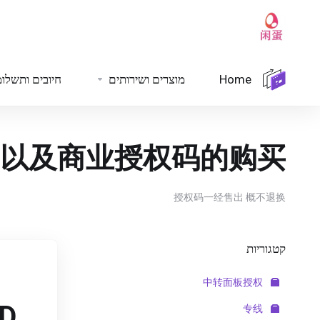
חיובים ותשלו
מוצרים ושירותים
Home
以及商业授权码的购买。
授权码一经售出 概不退换
קטגוריות
中转面板授权
SD
专线