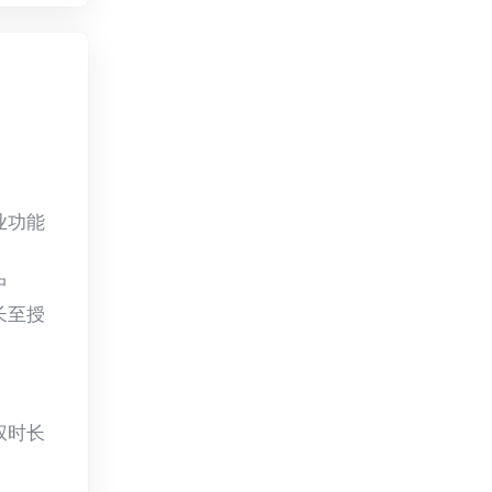
业功能
。
长至授
权时长