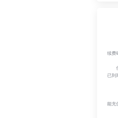
续费
已到
能充