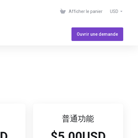
Afficher le panier
USD
Ouvrir une demande
普通功能
SD
$5.00USD