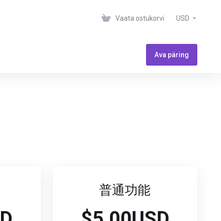
Vaata ostukorvi
USD
Ava päring
普通功能
SD
$5.00USD