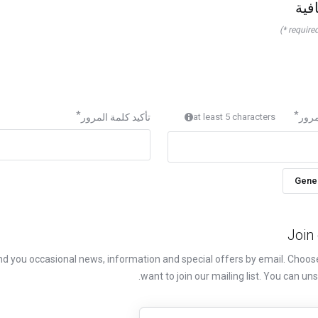
فية
تأكيد كلمة المرور
at least 5 characters
مرور
Gene
Join 
nd you occasional news, information and special offers by email. Choo
want to join our mailing list. You can un